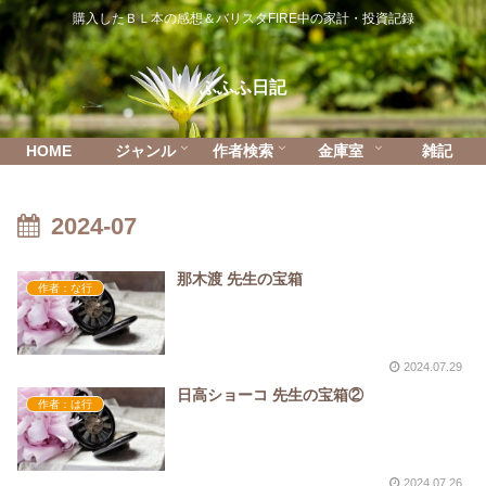
購入したＢＬ本の感想＆バリスタFIRE中の家計・投資記録
ふふふ日記
HOME
ジャンル
作者検索
金庫室
雑記
2024-07
那木渡 先生の宝箱
作者：な行
2024.07.29
日高ショーコ 先生の宝箱②
作者：は行
2024.07.26