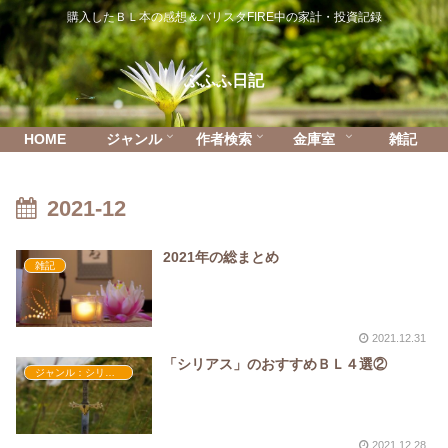
購入したＢＬ本の感想＆バリスタFIRE中の家計・投資記録
ふふふ日記
HOME
ジャンル
作者検索
金庫室
雑記
2021-12
2021年の総まとめ
雑記
2021.12.31
「シリアス」のおすすめＢＬ４選②
ジャンル：シリアス
2021.12.28