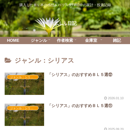
購入したＢＬ本の感想＆バリスタFIRE中の家計・投資記録
ふふふ日記
HOME
ジャンル
作者検索
金庫室
雑記
ジャンル：シリアス
「シリアス」のおすすめＢＬ５選⑫
ジャンル：シリアス
2026.01.10
「シリアス」のおすすめＢＬ５選⑪
ジャンル：シリアス
2025.09.20