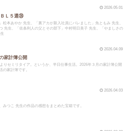
2026.05.01
めＢＬ５選㉘
」松本あやか 先生、「裏アカが新入社員にバレました」魚ともみ 先生、
つ 先生、「佐条利人の父とその部下」中村明日美子 先生、「やましさの
先生
2026.04.09
月の家計簿公開
によりセミリタイア。というか、半日仕事生活。2026年３月の家計簿公開
活の家計簿です。
2026.04.03
、みつこ 先生の作品の感想をまとめた宝箱です。