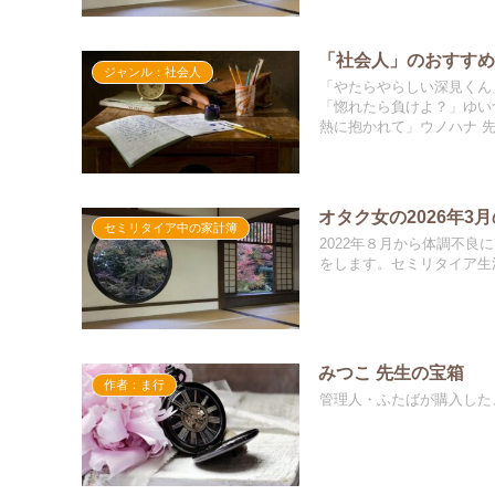
「社会人」のおすす
ジャンル：社会人
「やたらやらしい深見くん
「惚れたら負けよ？」ゆい
熱に抱かれて」ウノハナ 
オタク女の2026年3
セミリタイア中の家計簿
2022年８月から体調不良
をします。セミリタイア生
みつこ 先生の宝箱
作者：ま行
管理人・ふたばが購入した