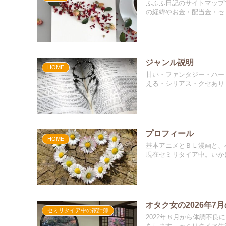
ふふふ日記のサイトマップ
の経緯やお金・配当金・セ
ジャンル説明
HOME
甘い・ファンタジー・ハー
える・シリアス・クセあり
プロフィール
HOME
基本アニメとＢＬ漫画と、
現在セミリタイア中。いか
オタク女の2026年7
セミリタイア中の家計簿
2022年８月から体調不良