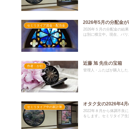
2026年5月の分配金
セミリタイア資金・配当金
2026年５月の分配金の結
は別に積立中。現在、バリス
近藤 旭 先生の宝箱
作者：か行
管理人・ふたばが購入した
オタク女の2026年4
セミリタイア中の家計簿
2022年８月から体調不良
をします。セミリタイア生