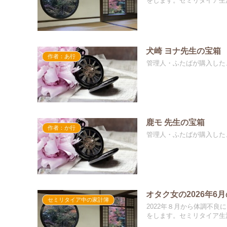
をします。セミリタイア生
犬崎 ヨナ先生の宝箱
作者：あ行
管理人・ふたばが購入した
鹿モ 先生の宝箱
作者：か行
管理人・ふたばが購入した
オタク女の2026年6
セミリタイア中の家計簿
2022年８月から体調不良
をします。セミリタイア生