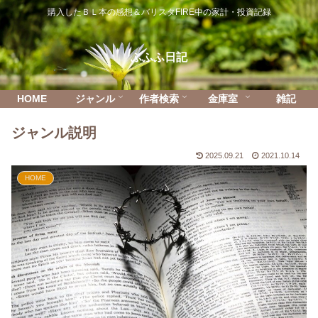
購入したＢＬ本の感想＆バリスタFIRE中の家計・投資記録
ふふふ日記
HOME
ジャンル
作者検索
金庫室
雑記
ジャンル説明
2025.09.21
2021.10.14
HOME