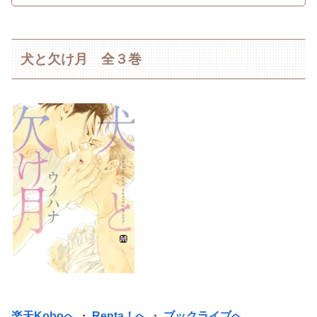
犬と欠け月 全３巻
楽天Koboへ
・
Renta！へ
・
ブックライブへ