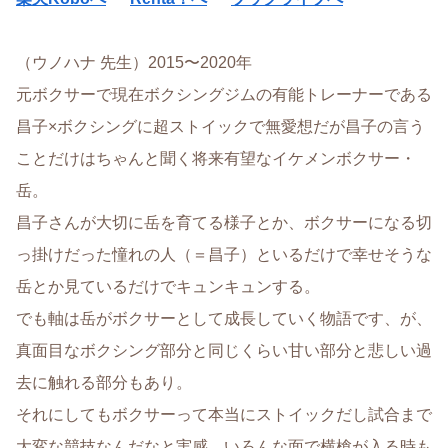
（ウノハナ 先生）2015〜2020年
元ボクサーで現在ボクシングジムの有能トレーナーである
昌子×ボクシングに超ストイックで無愛想だが昌子の言う
ことだけはちゃんと聞く将来有望なイケメンボクサー・
岳。
昌子さんが大切に岳を育てる様子とか、ボクサーになる切
っ掛けだった憧れの人（＝昌子）といるだけで幸せそうな
岳とか見ているだけでキュンキュンする。
でも軸は岳がボクサーとして成長していく物語です、が、
真面目なボクシング部分と同じくらい甘い部分と悲しい過
去に触れる部分もあり。
それにしてもボクサーって本当にストイックだし試合まで
大変な競技なんだなと実感。いろんな面で横槍が入る時も