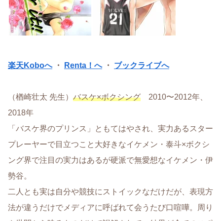
楽天Koboへ
・
Renta！へ
・
ブックライブへ
（楢崎壮太 先生）
バスケ×ボクシング
2010〜2012年、
2018年
「バスケ界のプリンス」ともてはやされ、実力あるスター
プレーヤーで目立つこと大好きなイケメン・泰斗×ボクシ
ング界で注目の実力はあるが硬派で無愛想なイケメン・伊
勢谷。
二人とも実は自分や競技にストイックなだけだが、表現方
法が違うだけでメディアに呼ばれて会うたび口喧嘩。周り