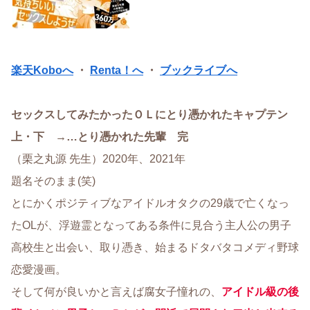
楽天Koboへ
・
Renta！へ
・
ブックライブへ
セックスしてみたかったＯＬにとり憑かれたキャプテン
上・下 →…とり憑かれた先輩 完
（栗之丸源 先生）2020年、2021年
題名そのまま(笑)
とにかくポジティブなアイドルオタクの29歳で亡くなっ
たOLが、浮遊霊となってある条件に見合う主人公の男子
高校生と出会い、取り憑き、始まるドタバタコメディ野球
恋愛漫画。
そして何が良いかと言えば腐女子憧れの、
アイドル級の後