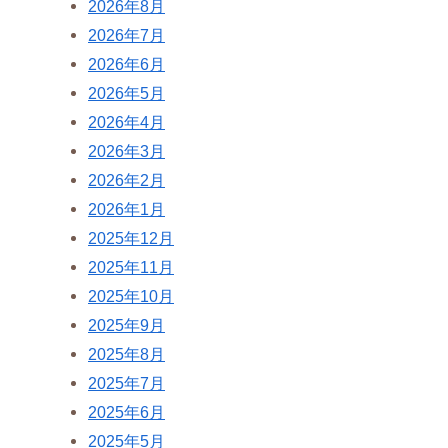
2026年8月
2026年7月
2026年6月
2026年5月
2026年4月
2026年3月
2026年2月
2026年1月
2025年12月
2025年11月
2025年10月
2025年9月
2025年8月
2025年7月
2025年6月
2025年5月