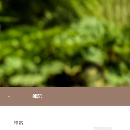
雑記
検索