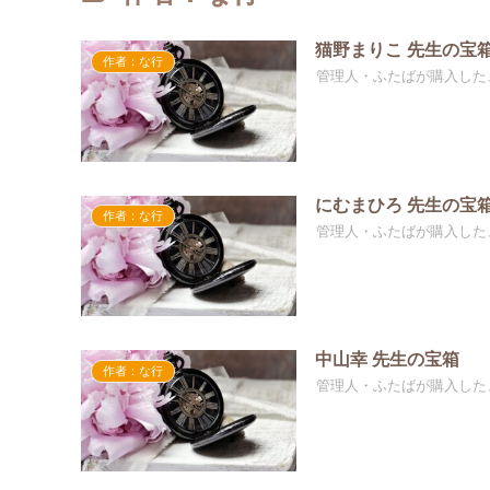
猫野まりこ 先生の宝
作者：な行
管理人・ふたばが購入した
にむまひろ 先生の宝
作者：な行
管理人・ふたばが購入した
中山幸 先生の宝箱
作者：な行
管理人・ふたばが購入した