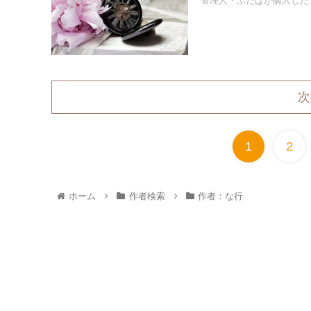
管理人・ふたばが購入した
次
1
2
ホーム
作者検索
作者：な行