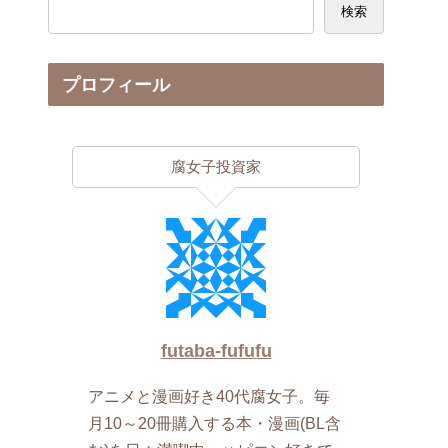
検索
プロフィール
腐女子投資家
futaba-fufufu
アニメと漫画好き40代腐女子。毎
月10～20冊購入する本・漫画(BL含