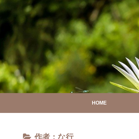
HOME
作者：な行