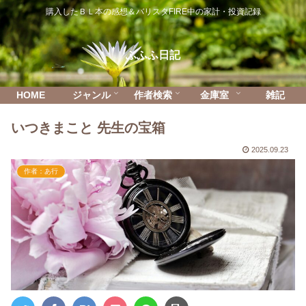
購入したＢＬ本の感想＆バリスタFIRE中の家計・投資記録
ふふふ日記
HOME
ジャンル
作者検索
金庫室
雑記
いつきまこと 先生の宝箱
2025.09.23
作者：あ行