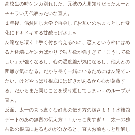
高校生の時ケンカ別れした、元彼の人見知りだった太一と
チャラい男代表みたいな直人。
１年後、偶然同じ大学で再会してお互いのちょっとした変
化にドキドキする甘酸っぱさよｗ
友達なら凄く上手く付き合えるのに、恋人という枠にはめ
ると途端にケンカばかりで独占欲が強すぎて「こうして欲
しい」が強くなるし、心の温度差が気になるし、他人との
距離が気になる。だから長く一緒にいるためには友達でい
たい、けどやっぱり根底には好きがあるから心が葛藤す
る。だからまた同じことを繰り返してしまい…のループが
直人。
反面、太一の真っ直ぐな好意の伝え方の潔さよ！！水族館
デートのあの無言の伝え方！！かっこ良すぎ！ 太一の独
占欲の根底にあるものが分かると、直人お前もっと理解し