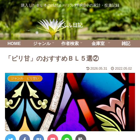
購入したＢＬ本の感想＆バリスタFIRE中の家計・投資記録
ふふふ日記
HOME
ジャンル
作者検索
金庫室
雑記
「ピリ甘」のおすすめＢＬ５選②
2026.05.31
2022.05.02
ジャンル：ピリ甘い