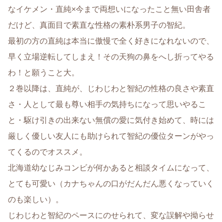
なイケメン・直純×今まで両想いになったこと無い田舎者
だけど、真面目で素直な性格の素朴系男子の智紀。
最初の方の直純は本当に傲慢で全く好きになれないので、
早く立場逆転してしまえ！その天狗の鼻をへし折ってやる
わ！と願うこと大。
２巻以降は、直純が、じわじわと智紀の性格の良さや素直
さ・人として最も尊い相手の気持ちになって思いやるこ
と・駆け引きの出来ない無償の愛に気付き始めて、時には
厳しく優しい友人にも助けられて智紀の優位ターンがやっ
てくるのでオススメ。
北海道幼なじみコンビが何かあると相談タイムになって、
とても可愛い（カナちゃんの口がだんだん悪くなっていく
のも楽しい）。
じわじわと智紀のペースにのせられて、変な誤解や拗らせ