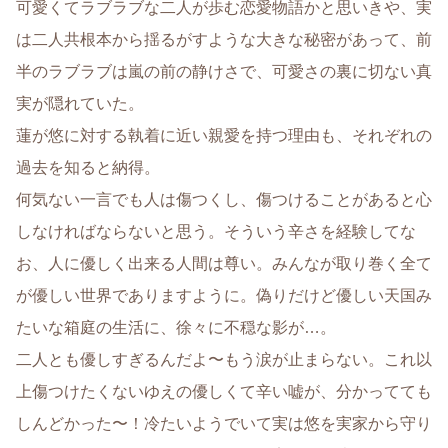
可愛くてラブラブな二人が歩む恋愛物語かと思いきや、実
は二人共根本から揺るがすような大きな秘密があって、前
半のラブラブは嵐の前の静けさで、可愛さの裏に切ない真
実が隠れていた。
蓮が悠に対する執着に近い親愛を持つ理由も、それぞれの
過去を知ると納得。
何気ない一言でも人は傷つくし、傷つけることがあると心
しなければならないと思う。そういう辛さを経験してな
お、人に優しく出来る人間は尊い。みんなが取り巻く全て
が優しい世界でありますように。偽りだけど優しい天国み
たいな箱庭の生活に、徐々に不穏な影が…。
二人とも優しすぎるんだよ〜もう涙が止まらない。これ以
上傷つけたくないゆえの優しくて辛い嘘が、分かってても
しんどかった〜！冷たいようでいて実は悠を実家から守り