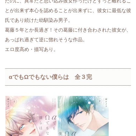
たのに、異常だと思い込み彼女作ったけどずっと離れるこ
とが出来ず本心を認めることが出来ずに、彼女に最低な彼
氏であり続けた幼馴染み男子。
葛藤５年とか長過ぎ！その葛藤に付き合わされた彼女が、
あっぱれ過ぎて逆に惚れそうな作品。
エロ度高め・描写あり。
αでもΩでもない僕らは 全３完