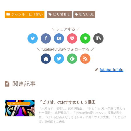
ジャンル：ピリ甘い
ピリ甘ＢＬ
切ないBL
シェアする
futaba-fufufuをフォローする
futaba-fufufu
関連記事
「ピリ甘」のおすすめＢＬ５選①
ジャンル：ピリ甘い
「人知れず、君恋し」梶本潤先生、「罪とくちづけ−楽園に奪われ
た十日間−」東野裕先生、「それは僕の愛じゃない」深井結己先
生、「ぼくらはみんなうそばかり」平眞ミツナガ先生、「たどるゆ
び」高崎ぽすこ先生