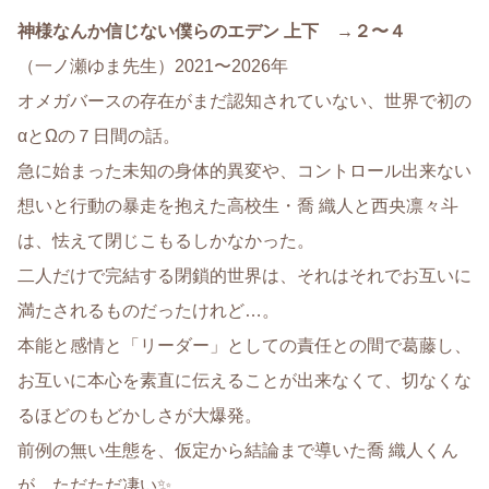
神様なんか信じない僕らのエデン 上下 →２〜４
（一ノ瀬ゆま先生）2021〜2026年
オメガバースの存在がまだ認知されていない、世界で初の
αとΩの７日間の話。
急に始まった未知の身体的異変や、コントロール出来ない
想いと行動の暴走を抱えた高校生・喬 織人と西央凛々斗
は、怯えて閉じこもるしかなかった。
二人だけで完結する閉鎖的世界は、それはそれでお互いに
満たされるものだったけれど…。
本能と感情と「リーダー」としての責任との間で葛藤し、
お互いに本心を素直に伝えることが出来なくて、切なくな
るほどのもどかしさが大爆発。
前例の無い生態を、仮定から結論まで導いた喬 織人くん
が、ただただ凄い✨