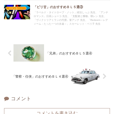
「ピリ甘」のおすすめＢＬ５選③
ジャンル：ピリ甘い
「ラベルド・タイトロープ・ノット」緋汰しっぷ 先生、「アンチ
ロマンス」日高ショーコ 先生、「支配者と獲物」環レン 先生、
「ヴィクトリアミランの代償」篁アンナ 先生、「Redeem～レデ
ィーム：たった一つの永遠～」スカーレット・ベリ子 先生
「兄弟」のおすすめＢＬ５選④
「警察・任侠」のおすすめＢＬ４選④
コメント
コメントを書き込む