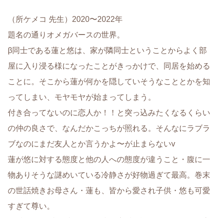
（所ケメコ 先生）2020〜2022年
題名の通りオメガバースの世界。
β同士である蓮と悠は、家が隣同士ということからよく部
屋に入り浸る様になったことがきっかけで、同居を始める
ことに。そこから蓮が何かを隠していそうなこととかを知
ってしまい、モヤモヤが始まってしまう。
付き合ってないのに恋人か！！と突っ込みたくなるくらい
の仲の良さで、なんだかこっちが照れる。そんなにラブラ
ブなのにまだ友人とか言うかよ〜が止まらないv
蓮が悠に対する態度と他の人への態度が違うこと・腹に一
物ありそうな謎めいている冷静さが好物過ぎて最高。巻末
の世話焼きお母さん・蓮も、皆から愛され子供・悠も可愛
すぎて尊い。