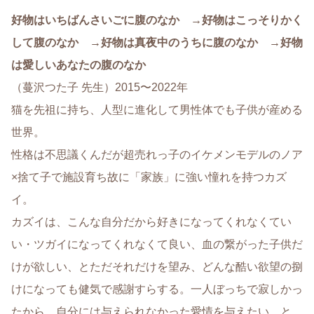
好物はいちばんさいごに腹のなか →好物はこっそりかく
して腹のなか →好物は真夜中のうちに腹のなか →好物
は愛しいあなたの腹のなか
（蔓沢つた子 先生）2015〜2022年
猫を先祖に持ち、人型に進化して男性体でも子供が産める
世界。
性格は不思議くんだが超売れっ子のイケメンモデルのノア
×捨て子で施設育ち故に「家族」に強い憧れを持つカズ
イ。
カズイは、こんな自分だから好きになってくれなくてい
い・ツガイになってくれなくて良い、血の繋がった子供だ
けが欲しい、とただそれだけを望み、どんな酷い欲望の捌
けになっても健気で感謝すらする。一人ぼっちで寂しかっ
たから、自分には与えられなかった愛情を与えたい、と。