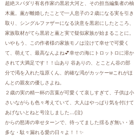
超絶スパダリ有名作家の黒岩大河と、その担当編集者の柚
木薫。薫が離婚したことで一人息子の２歳になる実を引き
取り、シングルファザーになる決意を黒岩にしたところ、
家族取材がてら黒岩と薫と実で疑似家族が始まることに。
いやもう、この作者様の家族モノは泣けて幸せで可愛く
て、萌えて、最高なんよね💕幸せの海にトロットロに溶か
されて大満足です！！山あり 谷ありの、とことん谷の部
分で渇を入れた塩原くん、的確な渇がカッケーwこれがほ
んとの親友の優しさよね。
２歳の実の精一杯の言葉が可愛くて哀しすぎて、子供は小
さいながらも色々考えていて、大人はやっぱり気を付けて
あげないとねと号泣しました…(泣)
からの怒涛の幸せターンで、待ってました揺るぎ無い・過
多な・駄々漏れる愛の日々よ！！✨