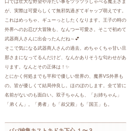
口では壮大な野望や冷たい事をツラツラしゃべる魔王さま
が、実際は可愛らしくて無邪気過ぎてギャップ萌えです。
これはめっちゃ、ギューっとしたくなります。王子の時の
外界へのお忍び大冒険も、なんつー可愛さ。そこで初めて
武器商人さんに出会ったんだね～💕
そこで気になる武器商人さんの過去。めちゃくちゃ甘い旦
那さまになってるんだけど、なんかありそうな匂わせがあ
ります。なんとその正体は！✨
とにかく何処までも平和で優しい世界の、魔界VS外界も
の。皆が優しくて結局仲良し。ほのぼのします。全て皆に
名前がないのも面白い。双子ちゃんも、「お姉ちゃん」
「弟くん」。「勇者」も「叔父殿」も「国王」も。
パパ編集キストキドキ下心 １〜３