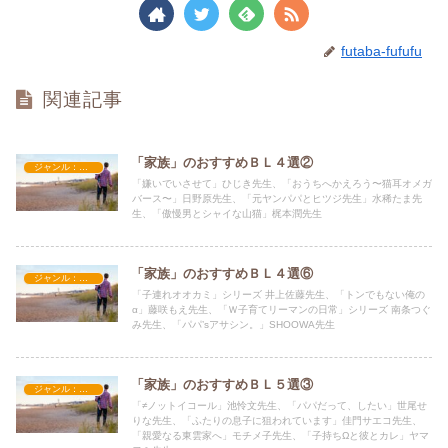
futaba-fufufu
関連記事
「家族」のおすすめＢＬ４選②
ジャンル：家族
「嫌いでいさせて」ひじき先生、「おうちへかえろう〜猫耳オメガ
バース〜」日野原先生、「元ヤンパパとヒツジ先生」水稀たま先
生、「傲慢男とシャイな山猫」梶本潤先生
「家族」のおすすめＢＬ４選⑥
ジャンル：家族
「子連れオオカミ」シリーズ 井上佐藤先生、「トンでもない俺の
α」藤咲もえ先生、「Ｗ子育てリーマンの日常」シリーズ 南条つぐ
み先生、「パパ’sアサシン。」SHOOWA先生
「家族」のおすすめＢＬ５選③
ジャンル：家族
「≠ノットイコール」池怜文先生、「パパだって、したい」世尾せ
りな先生、「ふたりの息子に狙われています」佳門サエコ先生、
「親愛なる東雲家へ」モチメ子先生、「子持ちΩと彼とカレ」ヤマ