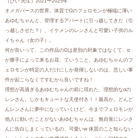
（ぴい 先生）2021〜2025年
オメガバースの世界。体質でΩのフェロモンが極端に薄い
あゆむちゃんと、管理するアパートに引っ越してきた（引
っ越しさせた？）、イケメンのレンさんと可愛い子供のル
イちゃん（女の子）。
何が良いって、この作品のΩは差別の対象ではなくて、α
が勝手によって来るお花、ていうこと。あゆむちゃんのフ
ェロモンが特定の人だけにしか発揮しないのは、悲しい事
件が起こらなくてすむから良いですね！
理想が高過ぎるあゆむちゃんの前に現れた、理想的なαの
レンさん。しかもキュートな天使付き！！最高か。どんど
んレンさんに夢中になっていくけど、今までフェロモンが
他人に効いたことがないあゆむちゃんは、無自覚にレンさ
んに告白しまくっているの、可愛いw 体質のこと知らない