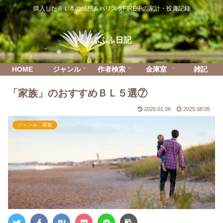
購入したＢＬ本の感想＆バリスタFIRE中の家計・投資記録
ふふふ日記
HOME
ジャンル
作者検索
金庫室
雑記
「家族」のおすすめＢＬ５選⑦
2026.01.06
2025.08.05
ジャンル：家族