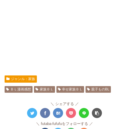
ジャンル：家族
ＢＬ漫画感想
家族ＢＬ
幸せ家族ＢＬ
親子ものBL
シェアする
futaba-fufufuをフォローする