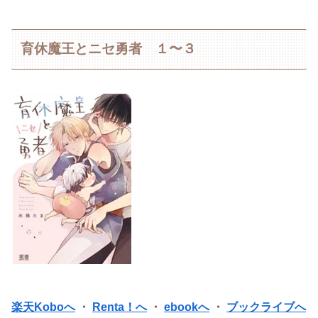
育休魔王とニセ勇者 １〜３
楽天Koboへ
・
Renta！へ
・
ebookへ
・
ブックライブへ