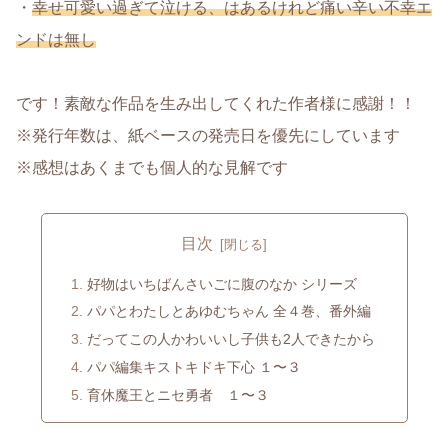
・
幸せ可愛い過ぎて泣ける、はあるけれど痛い辛い不幸エ
ンドは無し
です！素敵な作品を生み出してくれた作者様に感謝！！
※発行年数は、紙ベースの発売日を優先にしています
※感想はあくまでも個人的な見解です
目次
好物はいちばんさいごに腹のなか シリーズ
パパとわたしとあゆむちゃん 全４巻、番外編
だってこの人かわいいし子供も2人できたから
パパ編集キストキドキ下心 １〜３
育休魔王とニセ勇者 １〜３