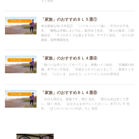
ヲミ先生
「家族」のおすすめＢＬ５選①
ジャンル：家族
幸せ家族なBL５作品① 「ハツモノパパ（仮）」中川カネ子先
生、「雛鳥は汐風にまどろむ」南月ゆう先生、「僕らの食卓」三田
織先生、「サドのオトコを落とす方法」ヤマヲミ先生、「ボクの旦
那様」直野儚羅先生
「家族」のおすすめＢＬ４選④
ジャンル：家族
「狼パパは羊ヅラしてやってくる」来栖ハイジ先生、「京極家の結
婚」木下けい子先生、「天使がコチラにおりまして。」西原ケイタ
先生、「ただいま、おかえり」シリーズ いちかわ壱先生
「家族」のおすすめＢＬ４選⑧
ジャンル：家族
「今日も明日も、家族です」博士 先生、「男やもめは甘くて苦
い」縁々 先生、「お父さんをボクにくださいっ」木下けい子 先
生、「ぼくのパパとパパの話」ろじ 先生