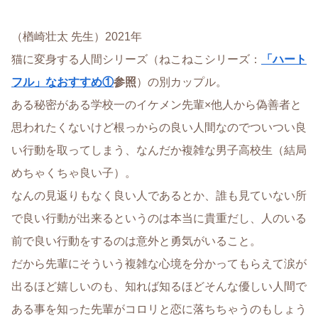
（楢崎壮太 先生）2021年
猫に変身する人間シリーズ（ねこねこシリーズ：
「ハート
フル」なおすすめ①
参照
）の別カップル。
ある秘密がある学校一のイケメン先輩×他人から偽善者と
思われたくないけど根っからの良い人間なのでついつい良
い行動を取ってしまう、なんだか複雑な男子高校生（結局
めちゃくちゃ良い子）。
なんの見返りもなく良い人であるとか、誰も見ていない所
で良い行動が出来るというのは本当に貴重だし、人のいる
前で良い行動をするのは意外と勇気がいること。
だから先輩にそういう複雑な心境を分かってもらえて涙が
出るほど嬉しいのも、知れば知るほどそんな優しい人間で
ある事を知った先輩がコロリと恋に落ちちゃうのもしょう