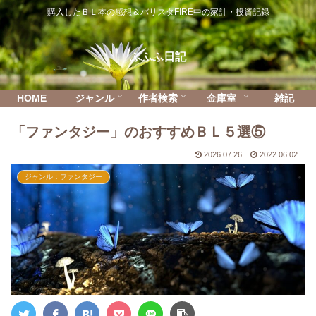
購入したＢＬ本の感想＆バリスタFIRE中の家計・投資記録
ふふふ日記
HOME
ジャンル
作者検索
金庫室
雑記
「ファンタジー」のおすすめＢＬ５選⑤
2026.07.26
2022.06.02
ジャンル：ファンタジー