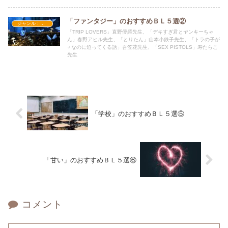
「ファンタジー」のおすすめＢＬ５選②
ジャンル：ファンタジー
「TRIP LOVERS」直野儚羅先生、「デキすぎ君とヤンキーちゃ
ん」春野アヒル先生、「とりたん」山本小鉄子先生、「トラの子が
♂なのに迫ってくる話」吾笠花先生、「SEX PISTOLS」寿たらこ
先生
「学校」のおすすめＢＬ５選⑤
「甘い」のおすすめＢＬ５選⑥
コメント