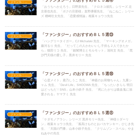
「ファンタジー」のおすすめＢＬ５選④
ジャンル：ファンタジー
「おうちへかえろう」日野原先生、「クロネコ彼氏」シリーズ 左
京亜也先生、「ボクの旦那様」直野儚羅先生、「ねこねこ」シリー
ズ 楢崎壮太先生、「恋愛感情論」相葉キョウコ先生
「ファンタジー」のおすすめＢＬ５選⑬
ジャンル：ファンタジー
「ハングリータイガー」CJ Michalski 先生、「マーキングオメガ」
藤河るり 先生、「だってこの人かわいいし子供も２人できたか
ら」猫田リコ 先生、「銀閣博士とモルモット」池玲文 先生、「毘
沙門天様の愛し子」黒井モリー 先生
「ファンタジー」のおすすめＢＬ５選⑱
ジャンル：ファンタジー
「心霊メイト」鹿乃しうこ 先生、「神庭のお荷物ちゃん」九重シ
ャム 先生、「Devil Life」SHOOWA 先生、「ちったいきらら 明日
はどっちだ！SNS」山本小鉄子 先生、「死にたがりは吸血鬼に溺
愛される」ヤマヲミ 先生
「ファンタジー」のおすすめＢＬ５選⑧
ジャンル：ファンタジー
「ケダモノアラシ」シリーズ 黒井モリー先生、「神様☆ダーリ
ン」相葉キョウコ先生、「孤高けものとおバカヤンキー」ひじき先
生、「天国の門番」山本小鉄子先生、「クリムゾン・スペル」やま
ねあやの先生