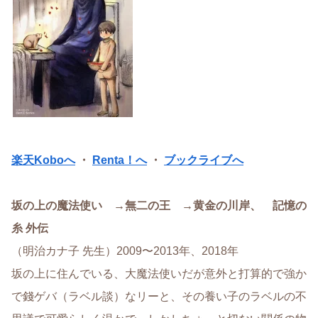
楽天Koboへ
・
Renta！へ
・
ブックライブへ
坂の上の魔法使い →無二の王 →黄金の川岸、 記憶の
糸 外伝
（明治カナ子 先生）2009〜2013年、2018年
坂の上に住んでいる、大魔法使いだが意外と打算的で強か
で錢ゲバ（ラベル談）なリーと、その養い子のラベルの不