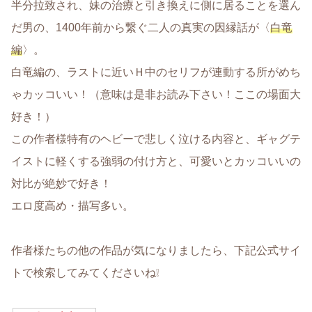
半分拉致され、妹の治療と引き換えに側に居ることを選ん
だ男の、1400年前から繋ぐ二人の真実の因縁話が〈
白竜
編
〉。
白竜編の、ラストに近いＨ中のセリフが連動する所がめち
ゃカッコいい！（意味は是非お読み下さい！ここの場面大
好き！）
この作者様特有のヘビーで悲しく泣ける内容と、ギャグテ
イストに軽くする強弱の付け方と、可愛いとカッコいいの
対比が絶妙で好き！
エロ度高め・描写多い。
作者様たちの他の作品が気になりましたら、下記公式サイ
トで検索してみてくださいね❕