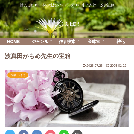
購入したＢＬ本の感想＆バリスタFIRE中の家計・投資記録
ふふふ日記
HOME
ジャンル
作者検索
金庫室
雑記
波真田かもめ先生の宝箱
2026.07.26
2025.02.02
作者：は行