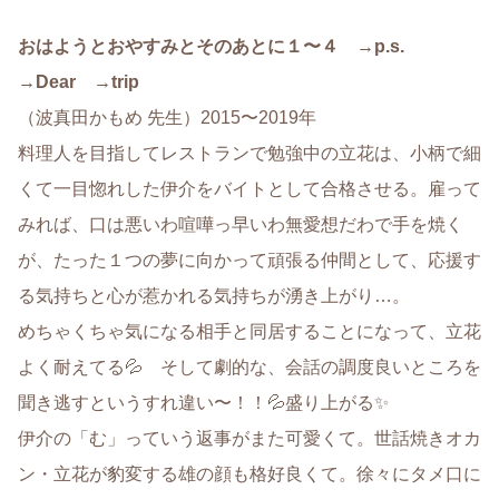
おはようとおやすみとそのあとに１〜４ →p.s.
→Dear →trip
（波真田かもめ 先生）2015〜2019年
料理人を目指してレストランで勉強中の立花は、小柄で細
くて一目惚れした伊介をバイトとして合格させる。雇って
みれば、口は悪いわ喧嘩っ早いわ無愛想だわで手を焼く
が、たった１つの夢に向かって頑張る仲間として、応援す
る気持ちと心が惹かれる気持ちが湧き上がり…。
めちゃくちゃ気になる相手と同居することになって、立花
よく耐えてる💦 そして劇的な、会話の調度良いところを
聞き逃すというすれ違い〜！！💦盛り上がる✨
伊介の「む」っていう返事がまた可愛くて。世話焼きオカ
ン・立花が豹変する雄の顔も格好良くて。徐々にタメ口に