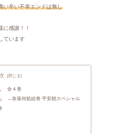
痛い辛い不幸エンドは無し
様に感謝！！
しています
次
し 全４巻
も →奈落何処絵巻 平安朝スペシャル
巻