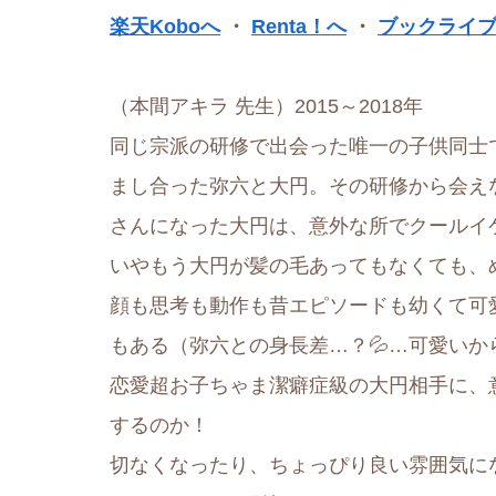
楽天Koboへ
・
Renta！へ
・
ブックライ
（本間アキラ 先生）2015～2018年
同じ宗派の研修で出会った唯一の子供同士
まし合った弥六と大円。その研修から会え
さんになった大円は、意外な所でクールイ
いやもう大円が髪の毛あってもなくても、
顔も思考も動作も昔エピソードも幼くて可
もある（弥六との身長差…？💦…可愛いか
恋愛超お子ちゃま潔癖症級の大円相手に、
するのか！
切なくなったり、ちょっぴり良い雰囲気に