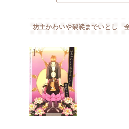
坊主かわいや袈裟までいとし 