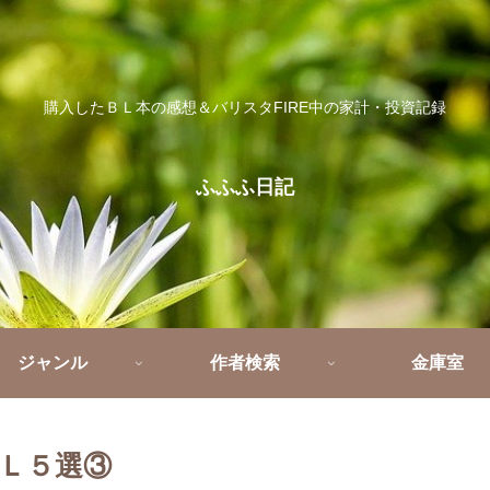
購入したＢＬ本の感想＆バリスタFIRE中の家計・投資記録
ふふふ日記
ジャンル
作者検索
金庫室
Ｌ５選③