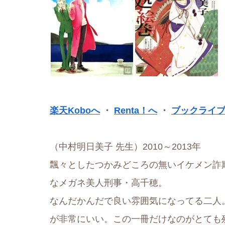
楽天Koboへ
・
Renta！へ
・
ブックライ
（中村明日美子 先生）2010～2013年
飄々としたつかみどころの無いイケメン詐
なメガネ美人刑事・高千穂。
なんだかんだで良い雰囲気になってる二人
が非常にいい。この一冊だけなのがとても