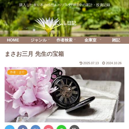
購入したＢＬ本の感想＆バリスタFIRE中の家計・投資記録
ふふふ日記
HOME
ジャンル
作者検索
金庫室
雑記
まさお三月 先生の宝箱
2025.07.13
2024.10.26
作者：ま行