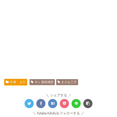
作者：ま行
ＢＬ漫画感想
まさお三月
シェアする
futaba-fufufuをフォローする