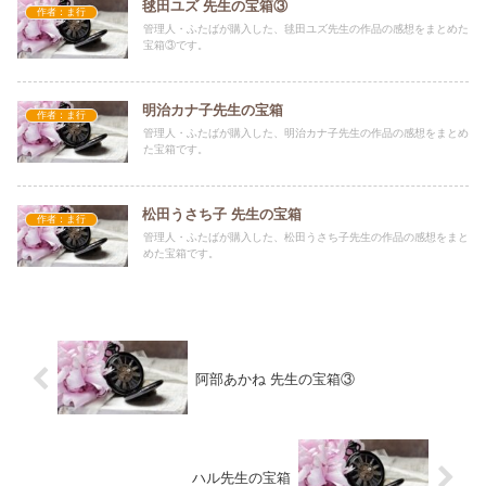
毬田ユズ 先生の宝箱③
作者：ま行
管理人・ふたばが購入した、毬田ユズ先生の作品の感想をまとめた
宝箱③です。
明治カナ子先生の宝箱
作者：ま行
管理人・ふたばが購入した、明治カナ子先生の作品の感想をまとめ
た宝箱です。
松田うさち子 先生の宝箱
作者：ま行
管理人・ふたばが購入した、松田うさち子先生の作品の感想をまと
めた宝箱です。
阿部あかね 先生の宝箱③
ハル先生の宝箱