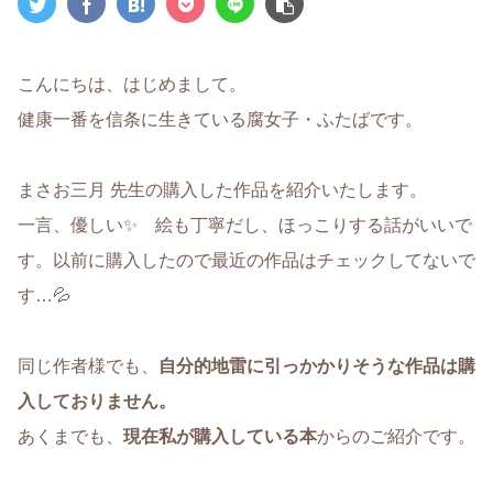
こんにちは、はじめまして。
健康一番を信条に生きている腐女子・ふたばです。
まさお三月 先生の購入した作品を紹介いたします。
一言、優しい✨ 絵も丁寧だし、ほっこりする話がいいで
す。以前に購入したので最近の作品はチェックしてないで
す…💦
同じ作者様でも、
自分的地雷に引っかかりそうな作品は購
入しておりません。
あくまでも、
現在私が購入している本
からのご紹介です。