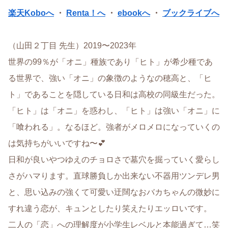
楽天Koboへ
・
Renta！へ
・
ebookへ
・
ブックライブへ
（山田２丁目 先生）2019〜2023年
世界の99％が「オニ」種族であり「ヒト」が希少種であ
る世界で、強い「オニ」の象徴のようなの穂高と、「ヒ
ト」であることを隠している日和は高校の同級生だった。
「ヒト」は「オニ」を惑わし、「ヒト」は強い「オニ」に
「喰われる」。なるほど。強者がメロメロになっていくの
は気持ちがいいですね〜💕
日和が良いやつゆえのチョロさで墓穴を掘っていく愛らし
さがハマります。直球勝負しか出来ない不器用ツンデレ男
と、思い込みの強くて可愛い迂闊なおバカちゃんの微妙に
すれ違う恋が、キュンとしたり笑えたりエッロいです。
二人の「恋」への理解度が小学生レベルと本能過ぎて…笑