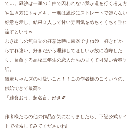
て…。凪沙は一颯の自由で囚われない我が道を行く考え方
や生き方にトキメキ、一颯は凪沙にストレートで飾らない
好意を示し、結果２人して甘い雰囲気をめちゃくちゃ垂れ
流すというｗ
むき出しの無自覚の好意は時に凶器ですね😊 好きだか
らすれ違い、好きだから理解してほしいが故に喧嘩した
り、葛藤する高校三年生の恋人たちの甘くて可愛い青春✨
話。
後輩ちゃんズの可愛いこと！！この作者様のこういうの、
供給できて最高✨
「鮭食おう」超名言、好き💕
作者様たちの他の作品が気になりましたら、下記公式サイ
トで検索してみてくださいね❕