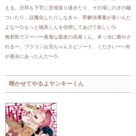
える。日和も下手に意地張り過ぎたり、その場しのぎの嘘
ついたり、誤魔化したりしなきゃ、即解決事案が多いんだ
よな〜💦もっと穂高くんを信用してあげて欲しい💦
無邪気でスーパー善鬼な親友の高尾くん、本っ当に癒やさ
れる〜。ブラコンお兄ちゃんエピソード、ください〜✨何
が過去にあったんだ〜💦
啼かせてやるよヤンキーくん