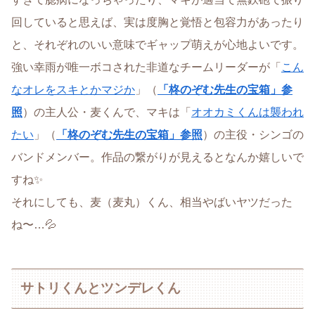
回していると思えば、実は度胸と覚悟と包容力があったり
と、それぞれのいい意味でギャップ萌えが心地よいです。
強い幸雨が唯一ボコされた非道なチームリーダーが「
こん
なオレをスキとかマジか
」（
「柊のぞむ先生の宝箱」参
照
）の主人公・麦くんで、マキは「
オオカミくんは襲われ
たい
」（
「柊のぞむ先生の宝箱」参照
）の主役・シンゴの
バンドメンバー。作品の繋がりが見えるとなんか嬉しいで
すね✨
それにしても、麦（麦丸）くん、相当やばいヤツだった
ね〜…💦
サトリくんとツンデレくん