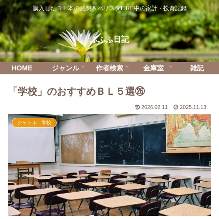
購入したＢＬ本の感想＆バリスタFIRE中の家計・投資記録
ふふふ日記
HOME
ジャンル
作者検索
金庫室
雑記
「学校」のおすすめＢＬ５選㉖
2026.02.11
2025.11.13
ジャンル：学校