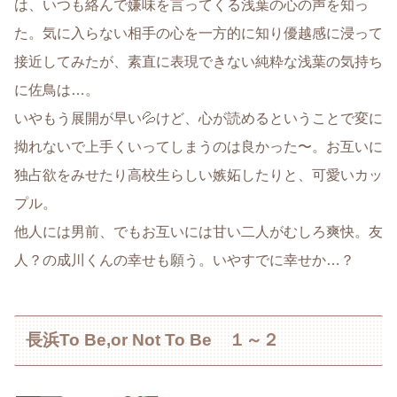
は、いつも絡んで嫌味を言ってくる浅葉の心の声を知っ
た。気に入らない相手の心を一方的に知り優越感に浸って
接近してみたが、素直に表現できない純粋な浅葉の気持ち
に佐鳥は…。
いやもう展開が早い💦けど、心が読めるということで変に
拗れないで上手くいってしまうのは良かった〜。お互いに
独占欲をみせたり高校生らしい嫉妬したりと、可愛いカッ
プル。
他人には男前、でもお互いには甘い二人がむしろ爽快。友
人？の成川くんの幸せも願う。いやすでに幸せか…？
長浜To Be,or Not To Be １～２