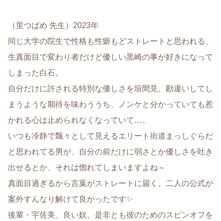
（里つばめ 先生）2023年
同じ大学の院生で性格も性癖もどストレートと思われる、
生真面目で変わり者だけど優しい黒崎の事が好きになって
しまった白石。
自分だけに許される特別な優しさを垣間見、勘違いしてし
まうような期待を味わううち、ノンケと分かっていても惹
かれる心は止められなくなっていて…。
いつも冷静で飄々として見えるエリート街道まっしぐらだ
と思われてる男が、自分の前だけに弱さとか優しさを吐き
出せるとか、それは惚れてしまいますよね～
真面目過ぎるから言葉がストレートに届く。二人の公式が
案外すんなり解けて良かったです✨
後輩・宇佐美、良い奴。是非とも彼のためのスピンオフを