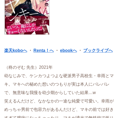
楽天koboへ
・
Renta！へ
・
ebookへ
・
ブックライブへ
（柊のぞむ 先生）2021年
幼なじみで、ケンカつよつよな硬派男子高校生・幸雨とマ
キ。マキへの秘めた想いのつもりが実は本人にバレバレ
で、無意味な我慢を幼少期からしていた結果…w
笑えるんだけど、なかなかの一途な純愛で可愛い。幸雨が
めっちゃ男前で包容力があるんだけど、マキの前では好き
すぎて臆病になっちゃったり、マキが適当で無鉄砲で振り