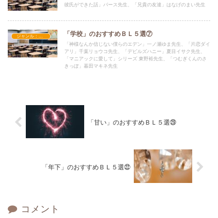
彼氏ができた話」パース先生、「兄貴の友達」はなげのまい先生
「学校」のおすすめＢＬ５選⑦
ジャンル：学校
「神様なんか信じない僕らのエデン」一ノ瀬ゆま先生、「片恋ダイ
アリ」千葉リョウコ先生、「デビルズハニー」夏目イサク先生、
「マニアックに愛して」シリーズ 東野裕先生、「つむぎくんのさ
きっぽ」暮田マキネ先生
「甘い」のおすすめＢＬ５選㉙
「年下」のおすすめＢＬ５選㉒
コメント