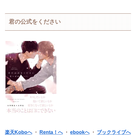
君の公式をください
楽天Koboへ
・
Renta！へ
・
ebookへ
・
ブックライブへ