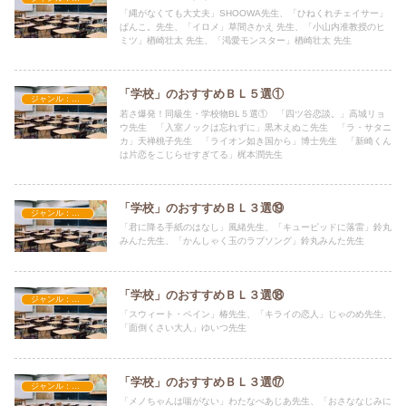
「縄がなくても大丈夫」SHOOWA先生、「ひねくれチェイサー」
ぱんこ。先生、「イロメ」草間さかえ 先生、「小山内准教授のヒ
ミツ」楢崎壮太 先生、「渇愛モンスター」楢崎壮太 先生
「学校」のおすすめＢＬ５選①
ジャンル：学校
若さ爆発！同級生・学校物BL５選① 「四ツ谷恋談。」高城リョ
ウ先生 「入室ノックは忘れずに」黒木えぬこ先生 「ラ・サタニ
カ」天禅桃子先生 「ライオン如き国から」博士先生 「新崎くん
は片恋をこじらせすぎてる」梶本潤先生
「学校」のおすすめＢＬ３選⑲
ジャンル：学校
「君に降る手紙のはなし」風緒先生、「キューピッドに落雷」鈴丸
みんた先生、「かんしゃく玉のラブソング」鈴丸みんた先生
「学校」のおすすめＢＬ３選⑱
ジャンル：学校
「スウィート・ペイン」椿先生、「キライの恋人」じゃのめ先生、
「面倒くさい大人」ゆいつ先生
「学校」のおすすめＢＬ３選⑰
ジャンル：学校
「メノちゃんは喘がない」わたなべあじあ先生、「おさななじみに