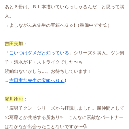
あと６冊は、ＢＬ本描いていらっしゃるんだ！と思って購
入。
→よしながふみ先生の宝箱へＧｏ❗（準備中です💦）
吉田実加
：
「
こいつはダメだと知っている
」シリーズを購入。ツン男
子・清水がド・ストライクでした〜ｗ
続編出ないかしら…。お待ちしています！
→
吉田実加先生の宝箱へＧｏ
❗
淀川ゆお
：
「腐男子クン」シリーズから拝読しました。腐仲間として
の葛藤とか共感する所あり✨ こんなに素敵なパートナー
はなかなか出会ったことないですが〜💦