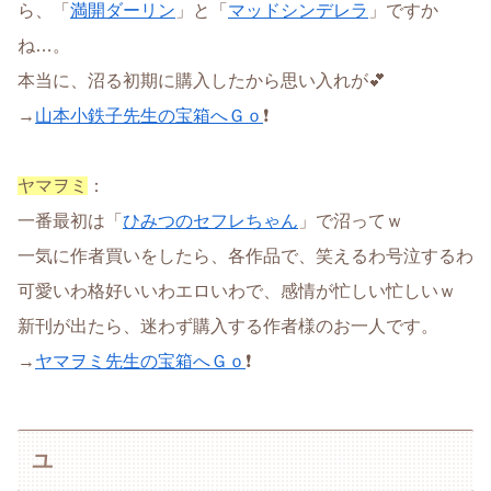
ら、「
満開ダーリン
」と「
マッドシンデレラ
」ですか
ね…。
本当に、沼る初期に購入したから思い入れが💕
→
山本小鉄子先生の宝箱へＧｏ
❗
ヤマヲミ
：
一番最初は「
ひみつのセフレちゃん
」で沼ってｗ
一気に作者買いをしたら、各作品で、笑えるわ号泣するわ
可愛いわ格好いいわエロいわで、感情が忙しい忙しいｗ
新刊が出たら、迷わず購入する作者様のお一人です。
→
ヤマヲミ先生の宝箱へＧｏ
❗
ユ