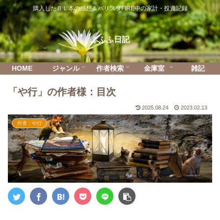
購入したＢＬ本の感想＆バリスタFIRE中の家計・投資記録
ふふふ日記
HOME
ジャンル
作者検索
金庫室
雑記
「や行」の作者様：目次
2025.08.24
2023.02.13
作者：や行