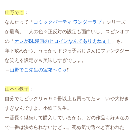
山野でこ
：
なんたって「
コミックパーティ ワンダーラブ
」シリーズ
が最高。二人の色々正反対の設定も面白いし、スピンオフ
の「
オレがBL漫画のヒロインなんてありえねぇ！
」も、
年下攻めかつ、うっかりドジっ子おじさんにファンタジー
な笑える設定がｗ美味しすぎでしょ。
→
山野でこ先生の宝箱へＧｏ
❗
山本小鉄子
：
自分でもビックリｗ９０冊以上も買ってたｗ いや大好き
すぎなんですよ。小鉄子先生。
一番長く継続して購入しているかも。どの作品も好きなの
で一番は決められないけど…。死ぬ気で選べと言われた