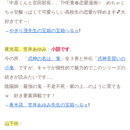
「中原くんと宮田部長」、THE青春恋愛漫画✨ めちゃく
ちゃ甘酸っぱくて可愛らしい高校生の恋愛が拝めます💕大
好きです～❕
→
やぎり茂先生の宝箱の宝箱へＧｏ
❗
夜光花、笠井あゆみ
：
小説です
。
今の所、「
式神の名は、鬼
」全３巻と外伝「
式神見習いの
小鬼
」ですが、キャラが個性的で魅力的でこのシリーズの
続きが読みたいです…。
陰陽師・最強の鬼・不老不死・紫の上…のように育てる
ｗ 好き要素満載です！
→
夜光花、笠井あゆみ先生の宝箱へＧｏ
❗
山下街
：