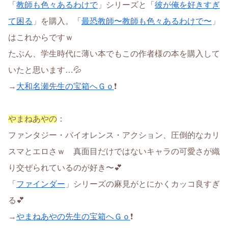
「
教師も色々あるわけで
」シリーズと「
彼が俺を好きすぎ
て困る
」を購入。「
最恐教師〜教師も色々あるわけで〜
」
はこれからですｗ
たぶん、学生時代に薄い本でもこの作者様の本を購入して
いたと思います…💦
→
大和名瀬先生の宝箱へＧｏ
❗
やまねあやの
：
ファンタジー・バイオレンス・アクション、圧倒的なカリ
スマとエロさｗ 真面目だけではないキャラの可愛さが織
り交ぜられているのが好き〜💕
「
ファインダー
」シリーズの麻見がとにかくカッコ良すぎ
る💕
→
やまねあやの先生の宝箱へＧｏ
❗