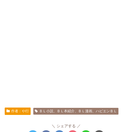
作者：や行
ＢＬ小説、ＢＬ本紹介、ＢＬ漫画、ハピエンＢＬ
シェアする