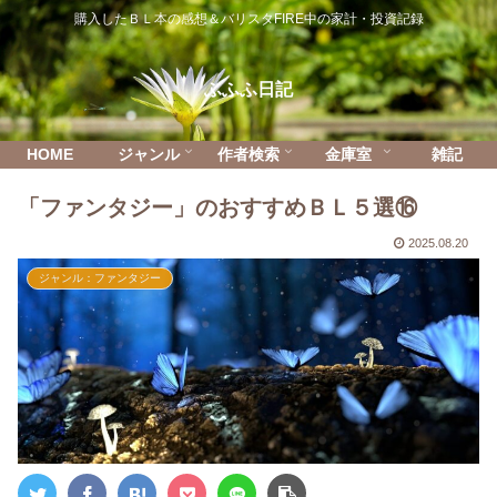
購入したＢＬ本の感想＆バリスタFIRE中の家計・投資記録
ふふふ日記
HOME
ジャンル
作者検索
金庫室
雑記
「ファンタジー」のおすすめＢＬ５選⑯
2025.08.20
ジャンル：ファンタジー