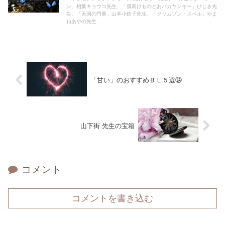
ン」相葉キョウコ先生、「孤高けものとおバカヤンキー」ひじき先
生、「天国の門番」山本小鉄子先生、「クリムゾン・スペル」やま
ねあやの先生
「甘い」のおすすめＢＬ５選㉔
山下街 先生の宝箱
コメント
コメントを書き込む