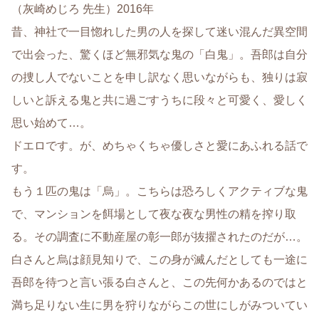
（灰崎めじろ 先生）2016年
昔、神社で一目惚れした男の人を探して迷い混んだ異空間
で出会った、驚くほど無邪気な鬼の「白鬼」。吾郎は自分
の捜し人でないことを申し訳なく思いながらも、独りは寂
しいと訴える鬼と共に過ごすうちに段々と可愛く、愛しく
思い始めて…。
ドエロです。が、めちゃくちゃ優しさと愛にあふれる話で
す。
もう１匹の鬼は「烏」。こちらは恐ろしくアクティブな鬼
で、マンションを餌場として夜な夜な男性の精を搾り取
る。その調査に不動産屋の彰一郎が抜擢されたのだが…。
白さんと烏は顔見知りで、この身が滅んだとしても一途に
吾郎を待つと言い張る白さんと、この先何かあるのではと
満ち足りない生に男を狩りながらこの世にしがみついてい