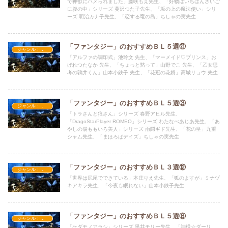
で神獣にハメられました」藤咲もえ先生、「好物はいちばんさいご
に腹の中」シリーズ 蔓沢つた子先生、「坂の上の魔法使い」シリ
ーズ 明治カナ子先生、「恋する竜の島」ちしゃの実先生
「ファンタジー」のおすすめＢＬ５選㉑
ジャンル：ファンタジー
「アルファの調印式」池玲文 先生、「マーメイド♡プリンス」お
げれつたなか 先生、「ちょっと黙って」山野でこ 先生、「乙女思
考の鶉井くん」山本小鉄子 先生、「花冠の花婿」高城リョウ 先生
「ファンタジー」のおすすめＢＬ５選③
ジャンル：ファンタジー
「トラさんと狼さん」シリーズ 春野アヒル先生、
「DragoStarPlayer ROMEO」シリーズ わたなべあじあ先生、「あ
やしの湯ももいろ美人」シリーズ 雨隠ギド先生、「花の皇」九重
シャム先生、「まほろばデイズ」ちしゃの実先生
「ファンタジー」のおすすめＢＬ３選⑫
ジャンル：ファンタジー
「世界は尻尾でできている」本庄りえ先生、「狐のよすが」ミナヅ
キアキラ先生、「今夜も眠れない」山本小鉄子先生
「ファンタジー」のおすすめＢＬ５選⑧
ジャンル：ファンタジー
「ケダモノアラシ」シリーズ 黒井モリー先生、「神様☆ダーリ