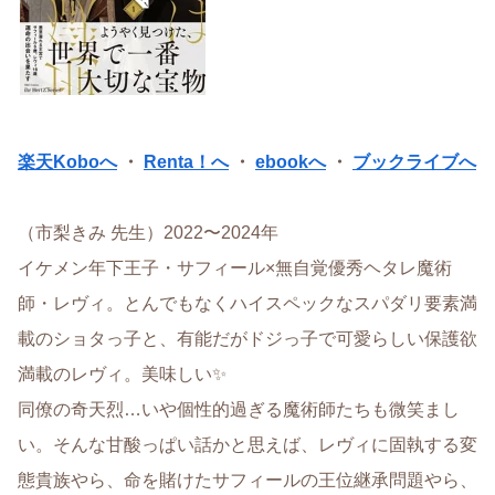
楽天Koboへ
・
Renta！へ
・
ebookへ
・
ブックライブへ
（市梨きみ 先生）2022〜2024年
イケメン年下王子・サフィール×無自覚優秀ヘタレ魔術
師・レヴィ。とんでもなくハイスペックなスパダリ要素満
載のショタっ子と、有能だがドジっ子で可愛らしい保護欲
満載のレヴィ。美味しい✨
同僚の奇天烈…いや個性的過ぎる魔術師たちも微笑まし
い。そんな甘酸っぱい話かと思えば、レヴィに固執する変
態貴族やら、命を賭けたサフィールの王位継承問題やら、