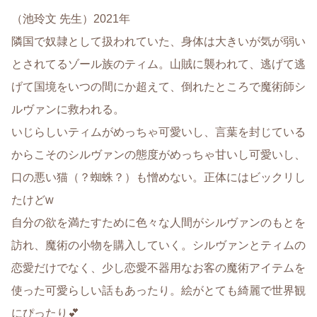
（池玲文 先生）2021年
隣国で奴隷として扱われていた、身体は大きいが気が弱い
とされてるゾール族のティム。山賊に襲われて、逃げて逃
げて国境をいつの間にか超えて、倒れたところで魔術師シ
ルヴァンに救われる。
いじらしいティムがめっちゃ可愛いし、言葉を封じている
からこそのシルヴァンの態度がめっちゃ甘いし可愛いし、
口の悪い猫（？蜘蛛？）も憎めない。正体にはビックリし
たけどw
自分の欲を満たすために色々な人間がシルヴァンのもとを
訪れ、魔術の小物を購入していく。シルヴァンとティムの
恋愛だけでなく、少し恋愛不器用なお客の魔術アイテムを
使った可愛らしい話もあったり。絵がとても綺麗で世界観
にぴったり💕