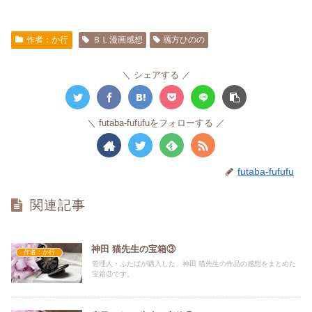
作者：か行
ＢＬ漫画感想
鴈方ひのの
シェアする
futaba-fufufuをフォローする
futaba-fufufu
関連記事
神田 猫先生の宝箱③
作者：か行
管理人・ふたばが購入した、神田 猫先生の作品の感想をまとめた
宝箱③です。