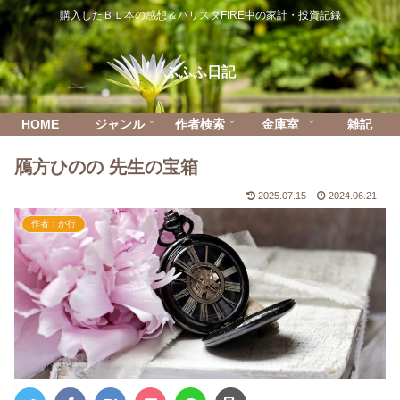
購入したＢＬ本の感想＆バリスタFIRE中の家計・投資記録
ふふふ日記
HOME
ジャンル
作者検索
金庫室
雑記
鴈方ひのの 先生の宝箱
2025.07.15
2024.06.21
作者：か行