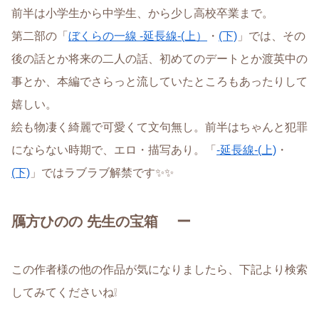
前半は小学生から中学生、から少し高校卒業まで。
第二部の「
ぼくらの一線 -延長線-(上）
・
(下)
」では、その
後の話とか将来の二人の話、初めてのデートとか渡英中の
事とか、本編でさらっと流していたところもあったりして
嬉しい。
絵も物凄く綺麗で可愛くて文句無し。前半はちゃんと犯罪
にならない時期で、エロ・描写あり。「
-延長線-(上)
・
(下)
」ではラブラブ解禁です✨✨
鴈方ひのの 先生の宝箱 ー
この作者様の他の作品が気になりましたら、下記より検索
してみてくださいね❕