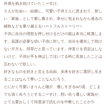
外感を抱き続けていたこーすけ。
２人が出会い、結婚し、可愛い子供２人に恵まれて、新し
い「家族」として癒し癒され、幸せに包まれながら過去の
確執などを乗り越えるハートフルストーリー✨️
子供に自分の理想を押し付けるだけの親は本当に軽蔑しま
す。庇護が必要な幼い子供に対して、自分を優先して助け
ない片方も、同罪だと思っています。仲直りを否定はしな
いけど、子供が手を伸ばして泣いてる時に見放したことは
忘れないで欲しい。
好きなものを好きと言える自由、未来を好きに選択し生き
ることはなんて尊いことなんだろう。
とにかく可愛いまりんと陽介、優しすぎるαの遥、どこま
でも強く在ろうとするこーすけ。想い合う優しい家族が、
とても愛おしくて何度涙で読むのを中断したことか💦