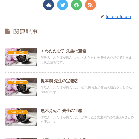
futaba-fufufu
関連記事
くわたたむ子 先生の宝箱
作者：か行
管理人・ふたばが購入した、くわたたむ子 先生の作品の感想をま
とめた宝箱です。
梶本潤 先生の宝箱③
作者：か行
管理人・ふたばが購入した、梶本潤 先生の作品の感想をまとめた
宝箱③です。
黒木えぬこ 先生の宝箱
作者：か行
管理人・ふたばが購入した、黒木えぬこ先生の作品の感想をまとめ
た宝箱です。