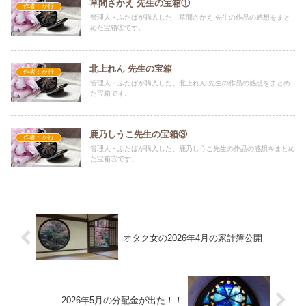
草間さかえ 先生の宝箱①
作者：か行
管理人・ふたばが購入した、草間さかえ 先生の作品の感想をまと
めた宝箱①です。
北上れん 先生の宝箱
作者：か行
管理人・ふたばが購入した、北上れん 先生の作品の感想をまとめ
た宝箱です。
鹿乃しうこ先生の宝箱③
作者：か行
管理人・ふたばが購入した、鹿乃しうこ先生の作品の感想をまとめ
た宝箱③です。
オタク女の2026年4月の家計簿公開
2026年5月の分配金が出た！！