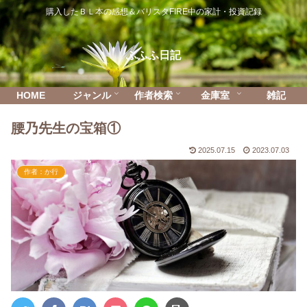
購入したＢＬ本の感想＆バリスタFIRE中の家計・投資記録
ふふふ日記
HOME
ジャンル
作者検索
金庫室
雑記
腰乃先生の宝箱①
2025.07.15
2023.07.03
作者：か行