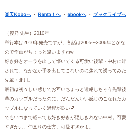
楽天Koboへ
・
Renta！へ
・
ebookへ
・
ブックライブへ
（腰乃 先生）2010年
単行本は2010年発売ですが、各話は2005〜2006年とかな
ので作画がちょっと違いますねw
好き好きオーラを出して懐いてくる可愛い後輩・中村に絆
されて、なかなか手を出してこないのに焦れて誘ってみた
先輩・北川。
最初は初々しい感じでお互いちょっと遠慮しちゃう先輩後
輩のカップルだったのに、だんだんいい感じのこなれたカ
ップルになっていく過程が良い💕
でもいつまで経っても好き好きが隠しきれない中村。可愛
すぎかよ。仲直りの仕方、可愛すぎかよ。