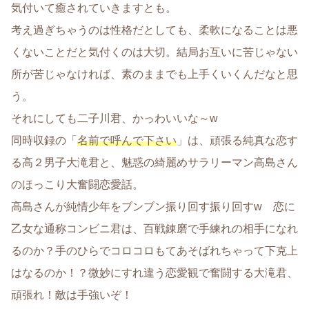
気付いて癒されていきますとも。
考え過ぎちゃうのは性格だとしても、柔軟になることは悪
くないことだと気付くのは大切。結局お互いに苦じゃない
所が苦じゃなければ、素のままでも上手くいくんだなと思
う。
それにしても二子川君、かっわいいな～w
同時収録の「
名前で呼んで下さい
」は、頑張る純真な恋す
る高２男子大滝君と、魅惑の綺麗めサラリーマン高島さん
のほっこり大奮闘恋愛話。
高島さんが純情少年をブンブン振り回す振り回すw 恋に
乙女な通称コンビニ君は、百戦錬磨で手練れの相手になれ
るのか？手のひらでコロコロもてあそばれちゃって下克上
はなるのか！？微妙にすれ違う恋愛観で奮闘する大滝君、
頑張れ！敵は手強いぞ！