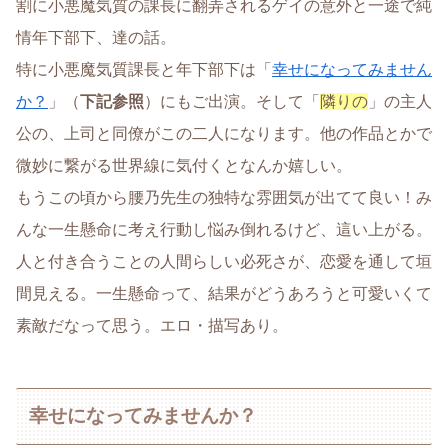
割に小悪魔気質の課長に翻弄されるゲイの意外と一途で純
情年下部下、達の話。
特に小悪魔気質課長と年下部下は「
幸せになってみません
か？
」（
下記参照
）にもご出演。そして「
隣りの
」の主人
公の、上司と同僚がこの二人になります。他の作品とかで
微妙に繋がる世界線に気付くとなんか嬉しい。
もうこの頃から腰乃先生の独特な雰囲気が出てて良い！み
んな一生懸命に考え行動し悩み倒れるけど、這い上がる。
人と付き合うことの人間らしい必死さが、恋愛を通して垣
間見える。一生懸命って、結果がどうあろうと可愛いくて
素敵だなって思う。エロ・描写あり。
幸せになってみませんか？