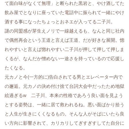
て面白味がなくて無理」と断られた黒岩と、やけ酒してた
飲み屋でとなりに座っていた電話中に振られて一緒にやけ
酒する事になったちょっとおネエが入ってる二子川。
謎の同盟感が芽生えノリで一線越えるも、なんと同じ社内
で偶然再会という王道と言えば王道、だが好きな展開。惚
れやすいと言えば惚れやすい二子川が押して押して押しま
くるが、なんだか憎めない一途さを持っているので応援し
たくなる。
元カノと今(一方的に)告白されてる男とエレベーター内で
の邂逅。元カノの決め付け捨て台詞大会中だったため地獄
絵過ぎるw 二子川、本来の性格であろう良い面を見よう
とする姿勢は、一緒に居て救われるね。悪い面ばかり拾う
と人生が生きにくくなるもの。そんな人がそばにいたら良
い方向に影響されて、カリカリしてぎすぎすしてた自分に