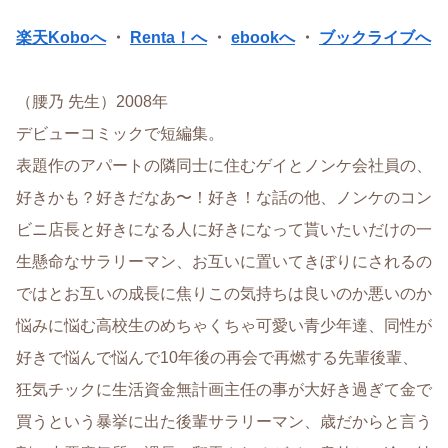
楽天Koboへ
・
Renta！へ
・
ebookへ
・
ブックライブへ
（腰乃 先生）2008年
デビューコミックで短編集。
表題作のアパートの隣同士に住むゲイとノンケ会社員の、
好きかも？好きだなあ〜！好き！な話の他、ノンケのコン
ビニ店長と好きになる人に好きになって貰いたいだけの一
生懸命なサラリーマン、お互いに置いてきぼりにされるの
ではとお互いの成長に焦りこの気持ちは良いのか悪いのか
悩みに悩む高校生のめちゃくちゃ可愛い青少年達、同性が
好きで悩んで悩んで10年後の再会で再燃する先輩後輩、
狂気チックに生活資金無計画主任の事が大好き過ぎて金で
買うという暴挙に出た後輩サラリーマン、歳だからと言う