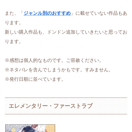
また、「
ジャンル別のおすすめ
」に載せていない作品もあ
ります。
新しい購入作品も、ドンドン追加していきたいと思ってお
ります。
※感想は個人的なものです。ご容赦ください。
※ネタバレを含んでしまうかもです。すみません。
※発行日順に並べています。
エレメンタリー・ファーストラブ