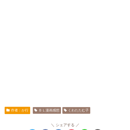
作者：か行
ＢＬ漫画感想
くわたたむ子
シェアする