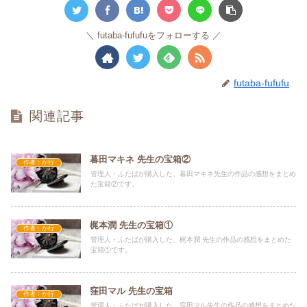
futaba-fufufuをフォローする
futaba-fufufu
関連記事
暮田マキネ 先生の宝箱②
作者：か行
管理人・ふたばが購入した、暮田マキネ先生の作品の感想をまとめ
た宝箱②です。
梶本潤 先生の宝箱①
作者：か行
管理人・ふたばが購入した、梶本潤 先生の作品の感想をまとめた
宝箱①です。
窪田マル 先生の宝箱
作者：か行
管理人・ふたばが購入した、窪田マル先生の作品の感想をまとめた