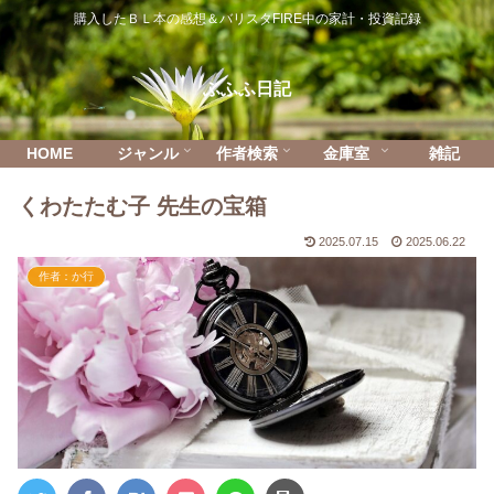
購入したＢＬ本の感想＆バリスタFIRE中の家計・投資記録
ふふふ日記
HOME
ジャンル
作者検索
金庫室
雑記
くわたたむ子 先生の宝箱
2025.07.15
2025.06.22
作者：か行