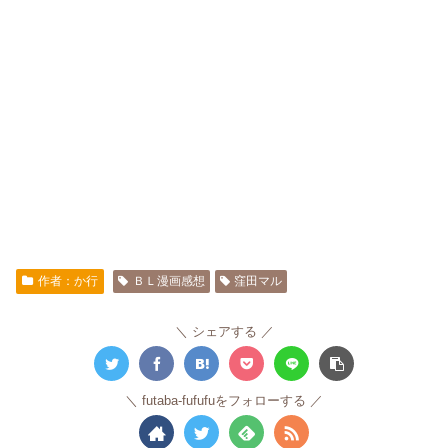
作者：か行
ＢＬ漫画感想
窪田マル
シェアする
futaba-fufufuをフォローする