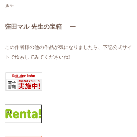
き✨
窪田マル 先生の宝箱 ー
この作者様の他の作品が気になりましたら、下記公式サイ
トで検索してみてくださいね❕