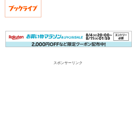
スポンサーリンク