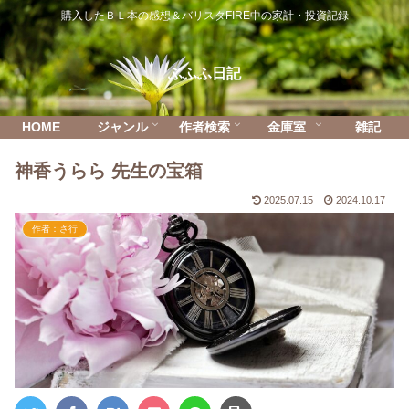
購入したＢＬ本の感想＆バリスタFIRE中の家計・投資記録
ふふふ日記
HOME
ジャンル
作者検索
金庫室
雑記
神香うらら 先生の宝箱
2025.07.15
2024.10.17
作者：さ行