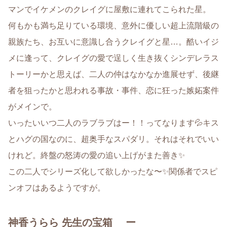
マンでイケメンのクレイグに屋敷に連れてこられた星。
何もかも満ち足りている環境、意外に優しい超上流階級の
親族たち、お互いに意識し合うクレイグと星…。酷いイジ
メに逢って、クレイグの愛で逞しく生き抜くシンデレラス
トーリーかと思えば、二人の仲はなかなか進展せず、後継
者を狙ったかと思われる事故・事件、恋に狂った嫉妬案件
がメインで。
いったいいつ二人のラブラブはー！！ってなります💦キス
とハグの国なのに、超奥手なスパダリ。それはそれでいい
けれど。終盤の怒涛の愛の追い上げがまた善き✨
この二人でシリーズ化して欲しかったな〜✨関係者でスピ
ンオフはあるようですが。
神香うらら 先生の宝箱 ー