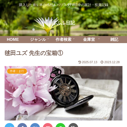
購入したＢＬ本の感想＆バリスタFIRE中の家計・投資記録
ふふふ日記
HOME
ジャンル
作者検索
金庫室
雑記
毬田ユズ 先生の宝箱①
2025.07.13
2023.12.28
作者：ま行