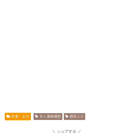
作者：ま行
ＢＬ漫画感想
毬田ユズ
シェアする