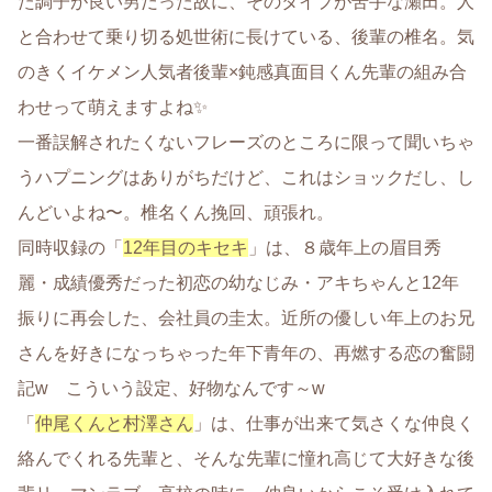
た調子が良い男だった故に、そのタイプが苦手な瀬田。人
と合わせて乗り切る処世術に長けている、後輩の椎名。気
のきくイケメン人気者後輩×鈍感真面目くん先輩の組み合
わせって萌えますよね✨
一番誤解されたくないフレーズのところに限って聞いちゃ
うハプニングはありがちだけど、これはショックだし、し
んどいよね〜。椎名くん挽回、頑張れ。
同時収録の「
12年目のキセキ
」は、８歳年上の眉目秀
麗・成績優秀だった初恋の幼なじみ・アキちゃんと12年
振りに再会した、会社員の圭太。近所の優しい年上のお兄
さんを好きになっちゃった年下青年の、再燃する恋の奮闘
記w こういう設定、好物なんです～w
「
仲尾くんと村澤さん
」は、仕事が出来て気さくな仲良く
絡んでくれる先輩と、そんな先輩に憧れ高じて大好きな後