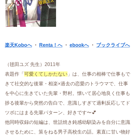
楽天Koboへ
・
Renta！へ
・
ebookへ
・
ブックライブへ
（毬田ユズ 先生）2011年
表題作「
可愛くてしかたない
」は、仕事の相棒で仕事もで
きて社交的な後輩・相楽×過去の恋愛のトラウマで、仕事
を中心に生きていた先輩・野村。懐いて居心地良く仕事も
捗る後輩から突然の告白で、意識しすぎて過剰反応してド
ツボにはまる先輩パターン、好きです〜💕
他同時収録の短編は、世話焼き鈍感幼馴染みを自分に意識
させるために、策をねる男子高校生の話。素直に甘い物好