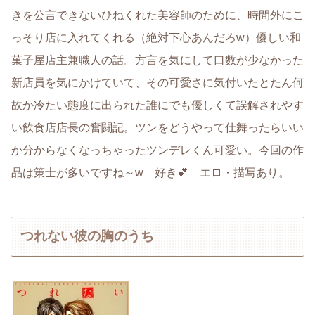
きを公言できないひねくれた美容師のために、時間外にこ
っそり店に入れてくれる（絶対下心あんだろw）優しい和
菓子屋店主兼職人の話。方言を気にして口数が少なかった
新店員を気にかけていて、その可愛さに気付いたとたん何
故か冷たい態度に出られた誰にでも優しくて誤解されやす
い飲食店店長の奮闘記。ツンをどうやって仕舞ったらいい
か分からなくなっちゃったツンデレくん可愛い。今回の作
品は策士が多いですね～w 好き💕 エロ・描写あり。
つれない彼の胸のうち