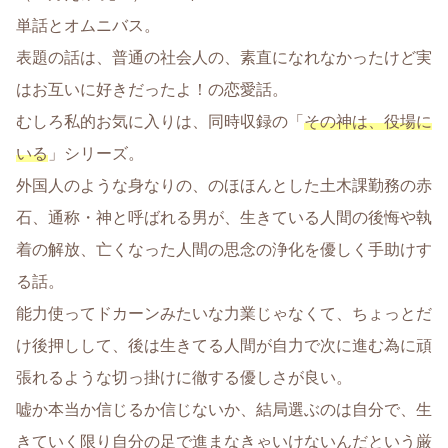
単話とオムニバス。
表題の話は、普通の社会人の、素直になれなかったけど実
はお互いに好きだったよ！の恋愛話。
むしろ私的お気に入りは、同時収録の「
その神は、役場に
いる
」シリーズ。
外国人のような身なりの、のほほんとした土木課勤務の赤
石、通称・神と呼ばれる男が、生きている人間の後悔や執
着の解放、亡くなった人間の思念の浄化を優しく手助けす
る話。
能力使ってドカーンみたいな力業じゃなくて、ちょっとだ
け後押しして、後は生きてる人間が自力で次に進む為に頑
張れるような切っ掛けに徹する優しさが良い。
嘘か本当か信じるか信じないか、結局選ぶのは自分で、生
きていく限り自分の足で進まなきゃいけないんだという厳