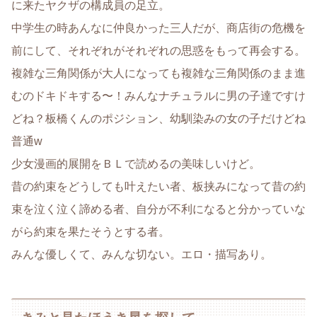
に来たヤクザの構成員の足立。
中学生の時あんなに仲良かった三人だが、商店街の危機を
前にして、それぞれがそれぞれの思惑をもって再会する。
複雑な三角関係が大人になっても複雑な三角関係のまま進
むのドキドキする〜！みんなナチュラルに男の子達ですけ
どね？板橋くんのポジション、幼馴染みの女の子だけどね
普通w
少女漫画的展開をＢＬで読めるの美味しいけど。
昔の約束をどうしても叶えたい者、板挟みになって昔の約
束を泣く泣く諦める者、自分が不利になると分かっていな
がら約束を果たそうとする者。
みんな優しくて、みんな切ない。エロ・描写あり。