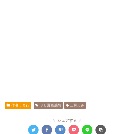
作者：ま行
ＢＬ漫画感想
三月えみ
シェアする