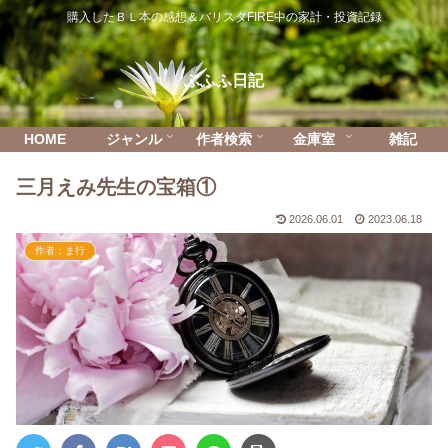
購入したＢＬ本の感想＆バリスタFIRE中の家計・投資記録
ふふふ日記
HOME
ジャンル
作者検索
金庫室
雑記
三月えみ先生の宝箱①
2026.06.01
2023.06.18
作者：ま行