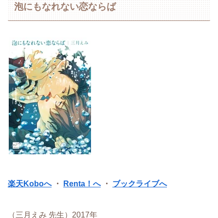
泡にもなれない恋ならば
楽天Koboへ
・
Renta！へ
・
ブックライブへ
（三月えみ 先生）2017年