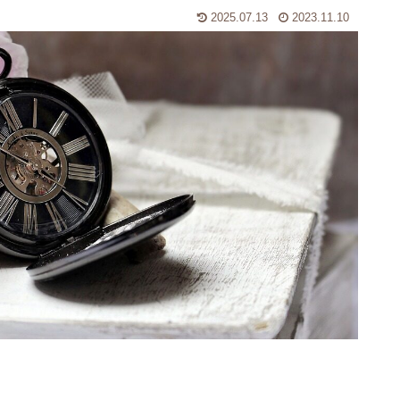
2025.07.13
2023.11.10