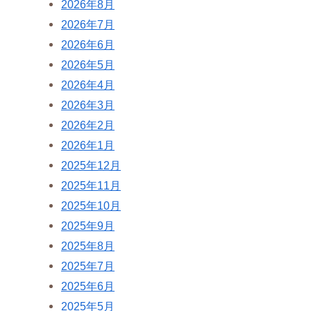
2026年8月
2026年7月
2026年6月
2026年5月
2026年4月
2026年3月
2026年2月
2026年1月
2025年12月
2025年11月
2025年10月
2025年9月
2025年8月
2025年7月
2025年6月
2025年5月