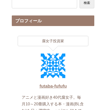
検索
プロフィール
腐女子投資家
futaba-fufufu
アニメと漫画好き40代腐女子。毎
月10～20冊購入する本・漫画(BL含