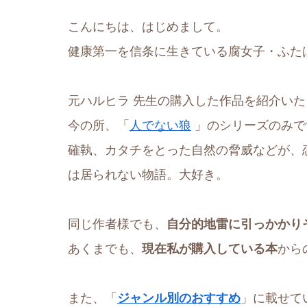
こんにちは、はじめまして。
健康第一を信条に生きている腐女子・ふた
元ハルヒラ 先生の購入した作品を紹介い
今の所、「
人でない狼
」のシリーズのみで
確執、カタチをとった自然の脅威などが、
は居られない物語。大好き。
同じ作者様でも、
自分的地雷に引っかかり
あくまでも、
現在私が購入している本
から
また、「
ジャンル別のおすすめ
」に載せて