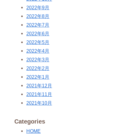
2022年9月
2022年8月
2022年7月
2022年6月
2022年5月
2022年4月
2022年3月
2022年2月
2022年1月
2021年12月
2021年11月
2021年10月
Categories
HOME