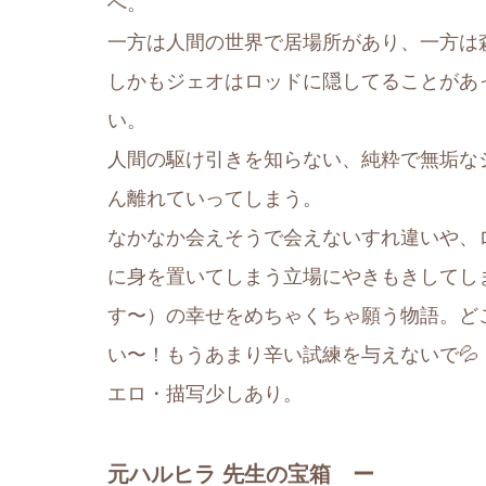
へ。
一方は人間の世界で居場所があり、一方は
しかもジェオはロッドに隠してることがあ
い。
人間の駆け引きを知らない、純粋で無垢な
ん離れていってしまう。
なかなか会えそうで会えないすれ違いや、
に身を置いてしまう立場にやきもきしてし
す〜）の幸せをめちゃくちゃ願う物語。ど
い〜！もうあまり辛い試練を与えないで💦
エロ・描写少しあり。
元ハルヒラ 先生の宝箱 ー