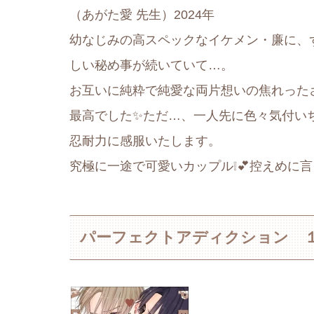
（あがた愛 先生）2024年
幼なじみの高スペックなイケメン・廉に、
しい秘め事が続いていて…。
お互いに純粋で純愛な両片想いの焦れった
最高でした✨ただ…、一人先に色々気付い
忍耐力に感服いたします。
究極に一途で可愛いカップル❕💕控えめに
パーフェクトアディクション 