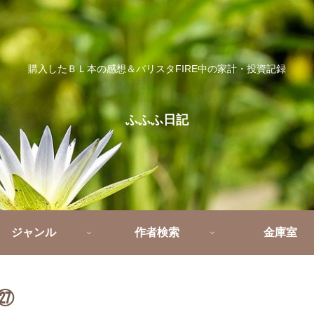
購入したＢＬ本の感想＆バリスタFIRE中の家計・投資記録
ふふふ日記
ジャンル
作者検索
金庫室
㉗