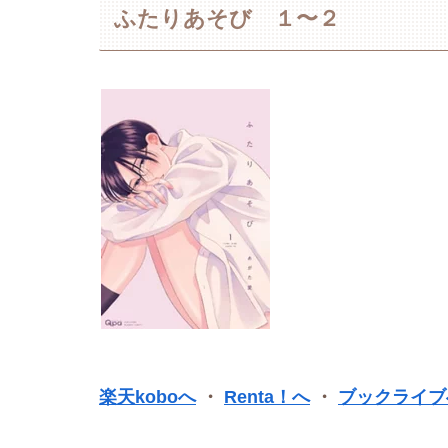
ふたりあそび １〜２
楽天koboへ
・
Renta！へ
・
ブックライブ