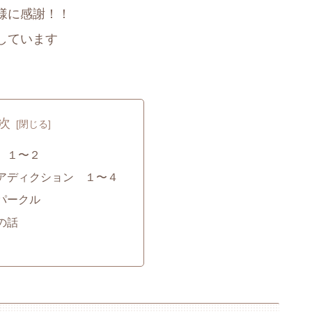
様に感謝！！
しています
次
 １〜２
アディクション １〜４
パークル
の話