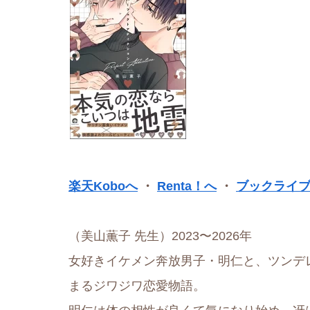
楽天Koboへ
・
Renta！へ
・
ブックライ
（美山薫子 先生）2023〜2026年
女好きイケメン奔放男子・明仁と、ツンデ
まるジワジワ恋愛物語。