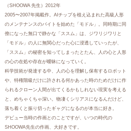
（SHOOWA 先生）2012年
2005〜2007年掲載作。AIチップを植え込まれた高級人形
のメンテナンスのバイトを始めた「モドル」。同時期に同
僚になった無口で静かな「ススム」は、ジワリジワリと
「モドル」の人に無関心だった心に浸透していったが、
「ススム」の秘密を知ってしまったとたん、人の心と人形
の心の在処や存在が曖昧になっていく。
科学技術が発達する中、人の心を理解し保有するロボット
や、特権階級だけに許される何かあった時のためだけに作
られるクローン人間が出てくるかもしれない現実を考える
と、めちゃくちゃ深い。物凄くシリアスになるんだけど、
落ち着くと振り切ったギャグになるのが本当に好き。
デビュー当時の作画とのことですが、いつの時代の
SHOOWA先生の作画、大好きです。