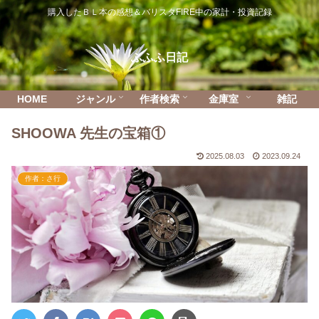
購入したＢＬ本の感想＆バリスタFIRE中の家計・投資記録
ふふふ日記
HOME
ジャンル
作者検索
金庫室
雑記
SHOOWA 先生の宝箱①
2025.08.03
2023.09.24
作者：さ行