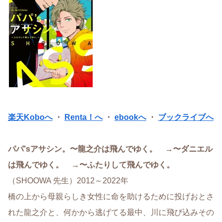
楽天Koboへ
・
Renta！へ
・
ebookへ
・
ブックライブへ
パパ’sアサシン。〜龍之介は飛んでゆく。 →〜ダニエル
は飛んでゆく。 →〜ふたりして飛んでゆく。
（SHOOWA 先生）2012～2022年
橋の上から母親らしき女性に命を助けるために投げおとさ
れた龍之介と、何かから逃げてる最中、川に飛び込みその