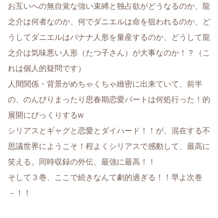
お互いへの無自覚な強い束縛と独占欲がどうなるのか、龍
之介は何者なのか、何でダニエルは命を狙われるのか、ど
うしてダニエルはバナナ人形を量産するのか、どうして龍
之介は気味悪い人形（たつ子さん）が大事なのか！？（こ
れは個人的疑問です）
人間関係・背景がめちゃくちゃ緻密に出来ていて、前半
の、のんびりまったり思春期恋愛パートは何処行った！的
展開にびっくりするw
シリアスとギャグと恋愛とダイハード！！が、混在する不
思議世界にようこそ！程よくシリアスで感動して、最高に
笑える。同時収録の外伝、最強に最高！！
そして３巻、ここで続きなんて劇的過ぎる！！早よ次巻
－！！