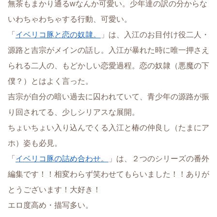
無茶もまかり通るwなんか可愛い。少年達の訳の分からな
いわちゃわちゃする行動、可愛い。
「
イベリコ豚と恋の奴隷。
」は、入江のお目付け役二人・
源路と吉宗がメインの話し。入江が暴れた時に唯一押さえ
られる二人の、もどかしい恋愛過程。恋の奴隷（悪魔の下
僕？）とはよく言った。
吉宗が自分の暗い過去に囚われていて、青少年の源路が振
り回されてる、少しシリアスな展開。
ちょいちょい入り込んでくる入江と椿の仲良し（たまにア
ホ）姿も必見。
「
イベリコ豚の詰め合わせ。
」は、２つのシリーズの番外
編集です！！相変わらず笑わせてもらいました！！ありが
とうございます！大好き！
エロ度高め・描写多い。