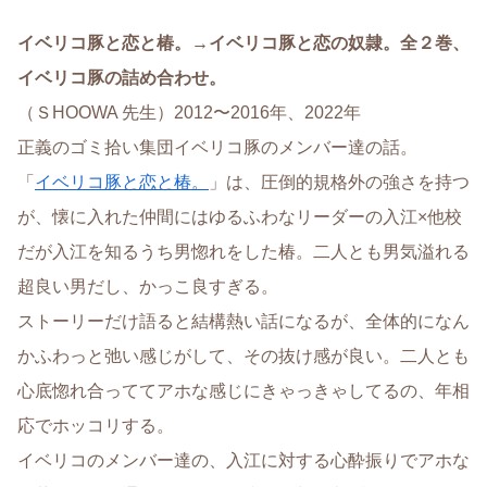
イベリコ豚と恋と椿。→イベリコ豚と恋の奴隷。全２巻、
イベリコ豚の詰め合わせ。
（ＳHOOWA 先生）2012〜2016年、2022年
正義のゴミ拾い集団イベリコ豚のメンバー達の話。
「
イベリコ豚と恋と椿。
」は、圧倒的規格外の強さを持つ
が、懐に入れた仲間にはゆるふわなリーダーの入江×他校
だが入江を知るうち男惚れをした椿。二人とも男気溢れる
超良い男だし、かっこ良すぎる。
ストーリーだけ語ると結構熱い話になるが、全体的になん
かふわっと弛い感じがして、その抜け感が良い。二人とも
心底惚れ合っててアホな感じにきゃっきゃしてるの、年相
応でホッコリする。
イベリコのメンバー達の、入江に対する心酔振りでアホな