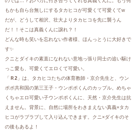
のでは…？おバカに付き合ってくれる真義くんに。もう何
もかも自ら台無しにするタカヒコが可愛くて可愛くてw
だが、どうして相沢、壮大よりタカヒコを先に襲うん
だ！！そこは真義くんに譲れ？！
どんな時も笑いを忘れない作者様、ほんっとうに大好きで
す✨
クニとダイキの素直になれない意地っ張り同士の追い駆け
っこ愛も、可愛くてエロくて可愛い。
「
Ｒ2
」は、タカヒコたちの体育教師・京介先生と、ウン
ポポ共和国の第三王子・ウンポポくんのカップル。めちゃ
くちゃエロ可愛い子ウンポポくんに、天然・京介先生は抗
えません。背景に、自然に場所をわきまえない真義×タカ
ヒコがラブラブして入り込んできます。クニ×ダイキのそ
の後もあるよ！