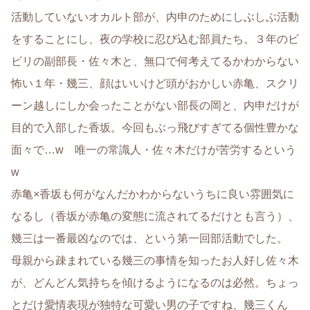
活動していないオカルト部が、内申のためにしぶしぶ活動
をすることにし、夜の学校に忍び込む部員たち。３年のビ
ビリの副部長・佐々木と、無口で何考えてるかわからない
怖い１年・幾三、顔はいいけど頭がおかしい赤亀、スクリ
ーン越しにしか会ったことがない部長の岡と、内申だけが
目的で入部した香坂。今回もぶっ飛びすぎてる個性豊かな
面々で…w 唯一の常識人・佐々木だけが苦労するという
w
赤亀×香坂も何がなんだかわからないうちに良い雰囲気に
なるし（香坂が赤亀の変態に流されてるだけとも言う）、
幾三は一番最凶なのでは、という第一回部活動でした。
母親から疎まれている幾三の事情を知ったお人好し佐々木
が、どんどん気持ちを傾けるようになるのは必然。ちょっ
とだけ愛情表現が独特な可愛い男の子ですね、幾三くん